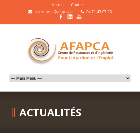
Accueil
Contact
secretariat@afapca.fr
|
04.71.43.07.20
ACTUALITÉS