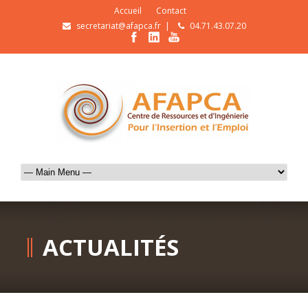
Accueil
Contact
secretariat@afapca.fr
|
04.71.43.07.20
ACTUALITÉS