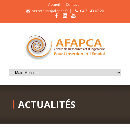
Accueil
Contact
secretariat@afapca.fr
|
04.71.43.07.20
ACTUALITÉS