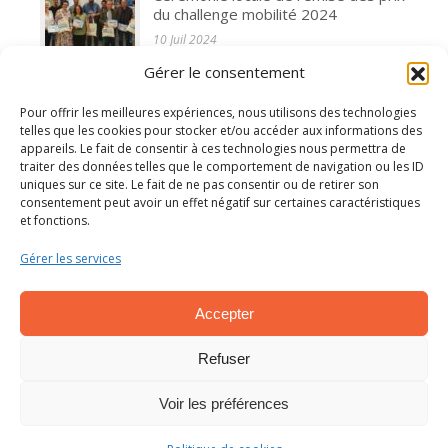
du challenge mobilité 2024
10 Juil 2024
Gérer le consentement
L'assemblée générale de l'AFAPCA
s'est réunie le 31 mai 2024
Pour offrir les meilleures expériences, nous utilisons des technologies
10 Juil 2024
telles que les cookies pour stocker et/ou accéder aux informations des
appareils. Le fait de consentir à ces technologies nous permettra de
traiter des données telles que le comportement de navigation ou les ID
Règlement sur la protection des
uniques sur ce site. Le fait de ne pas consentir ou de retirer son
données (RGPD)
consentement peut avoir un effet négatif sur certaines caractéristiques
15 Avr 2024
et fonctions.
Gérer les services
Accepter
Refuser
AFAPCA tous droits réservés | Copyright 2018 |
Mentions
Voir les préférences
Légales et Obligatoires
|
Procédure Exercice Droit RGPD
|
Traitement des réclamations
| Site réalisé par
Z-index