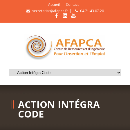
Accueil
Contact
secretariat@afapca.fr
|
04.71.43.07.20
ACTION INTÉGRA
CODE